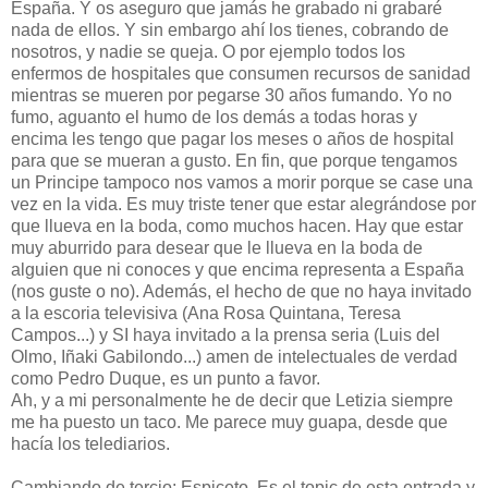
España. Y os aseguro que jamás he grabado ni grabaré
nada de ellos. Y sin embargo ahí los tienes, cobrando de
nosotros, y nadie se queja. O por ejemplo todos los
enfermos de hospitales que consumen recursos de sanidad
mientras se mueren por pegarse 30 años fumando. Yo no
fumo, aguanto el humo de los demás a todas horas y
encima les tengo que pagar los meses o años de hospital
para que se mueran a gusto. En fin, que porque tengamos
un Principe tampoco nos vamos a morir porque se case una
vez en la vida. Es muy triste tener que estar alegrándose por
que llueva en la boda, como muchos hacen. Hay que estar
muy aburrido para desear que le llueva en la boda de
alguien que ni conoces y que encima representa a España
(nos guste o no). Además, el hecho de que no haya invitado
a la escoria televisiva (Ana Rosa Quintana, Teresa
Campos...) y SI haya invitado a la prensa seria (Luis del
Olmo, Iñaki Gabilondo...) amen de intelectuales de verdad
como Pedro Duque, es un punto a favor.
Ah, y a mi personalmente he de decir que Letizia siempre
me ha puesto un taco. Me parece muy guapa, desde que
hacía los telediarios.
Cambiando de tercio: Espiceto. Es el topic de esta entrada y