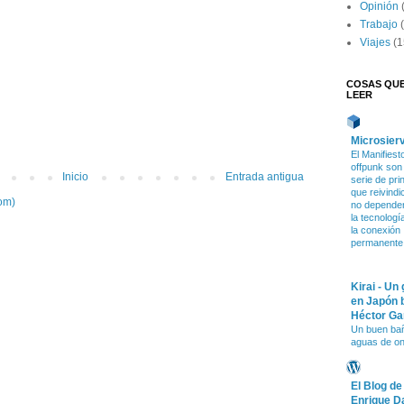
Opinión
Trabajo
Viajes
(1
COSAS QU
LEER
Microsier
El Manifiest
offpunk son
Inicio
Entrada antigua
serie de pri
que reivindi
om)
no depende
la tecnologí
la conexión
permanente
Kirai - Un
en Japón 
Héctor Ga
Un buen ba
aguas de o
El Blog de
Enrique D