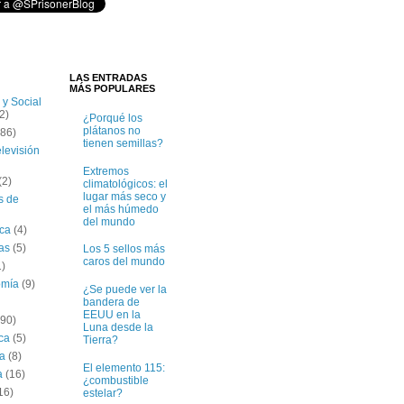
LAS ENTRADAS
MÁS POPULARES
 y Social
2)
¿Porqué los
plátanos no
(86)
tienen semillas?
elevisión
Extremos
(2)
climatológicos: el
lugar más seco y
s de
el más húmedo
del mundo
ica
(4)
tas
(5)
Los 5 sellos más
caros del mundo
1)
omía
(9)
¿Se puede ver la
bandera de
EEUU en la
(90)
Luna desde la
ica
(5)
Tierra?
ía
(8)
El elemento 115:
a
(16)
¿combustible
16)
estelar?