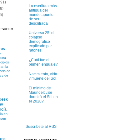
(91)
La escritura más
(8)
antigua del
mundo apunto
5)
de ser
descrifrada
E SUELO
Universo 25: el
colapso
demográfico
explicado por
vos
ratones
o
 una
¿Cuál fue el
ncipios
primer lenguaje?
can la
ncia de
Nacimiento, vida
a y de
y muerte del Sol
El mínimo de
Maunder: ¿se
dormirá el Sol en
 geek
el 2020?
by
rcía
ño en
nsen
Suscríbete al RSS
ans