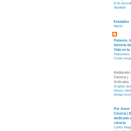
El fin del trá
alquilado
Entalpías
Martín
Palaeos, l
historia de
Vida en la
Paleonews: 
Creek sesg
Hablando 
Ciencia |
Artículos
Graphic des
history, lan
design even
Por Amor 
Ciencia | 
dedicado a
ciencia
Carlos Magd