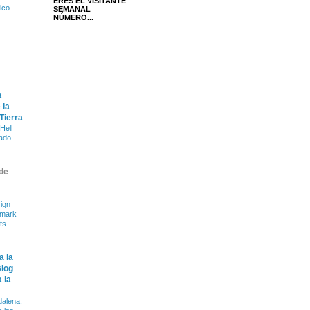
ERES EL VISITANTE
fico
SEMANAL
NÚMERO...
a
 la
 Tierra
Hell
ado
de
ign
dmark
ts
a la
Blog
 la
alena,