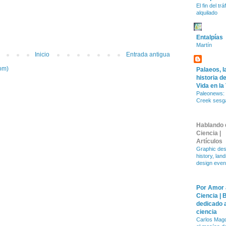
El fin del trá
alquilado
Entalpías
Martín
Inicio
Entrada antigua
om)
Palaeos, l
historia de
Vida en la
Paleonews: 
Creek sesg
Hablando 
Ciencia |
Artículos
Graphic des
history, lan
design even
Por Amor 
Ciencia | 
dedicado a
ciencia
Carlos Magd