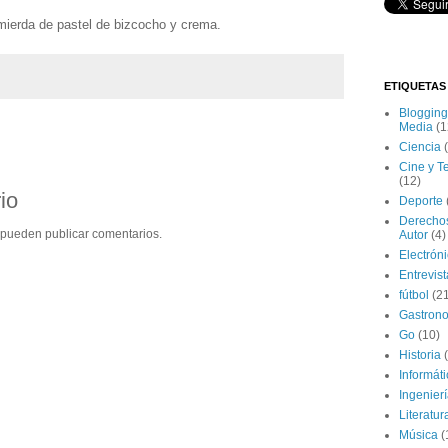
erda de pastel de bizcocho y crema.
ETIQUETAS
Blogging
Media
(1
Ciencia
Cine y T
(12)
io
Deporte
Derecho
 pueden publicar comentarios.
Autor
(4)
Electrón
Entrevis
fútbol
(2
Gastron
Go
(10)
Historia
Informát
Ingenier
Literatur
Música
(