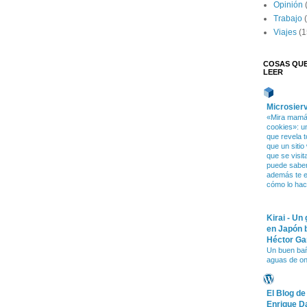
Opinión
Trabajo
Viajes
(1
COSAS QU
LEER
Microsier
«Mira mamá,
cookies»: u
que revela t
que un sitio
que se visit
puede saber 
además te e
cómo lo ha
Kirai - Un
en Japón 
Héctor Ga
Un buen ba
aguas de o
El Blog de
Enrique D