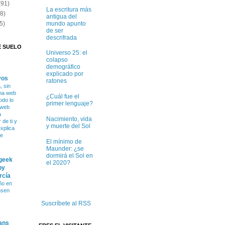
(91)
La escritura más
(8)
antigua del
mundo apunto
5)
de ser
descrifrada
E SUELO
Universo 25: el
colapso
demográfico
explicado por
vos
ratones
 sin
na web
¿Cuál fue el
odo lo
primer lenguaje?
 web
a
Nacimiento, vida
de ti y
y muerte del Sol
xplica
ce
El mínimo de
Maunder: ¿se
dormirá el Sol en
 geek
el 2020?
by
rcía
ño en
nsen
Suscríbete al RSS
ans