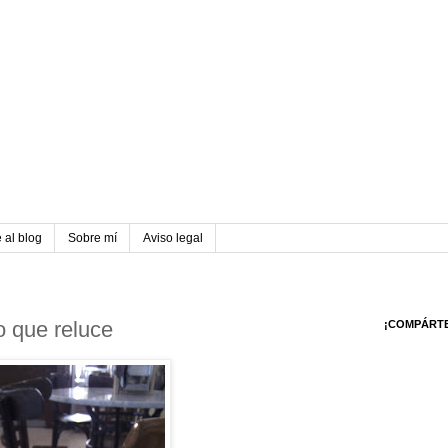
 al blog
Sobre mí
Aviso legal
o que reluce
¡COMPÁRT