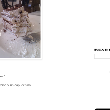
BUSCA EN 
R
isú?
ción y un capucchino.