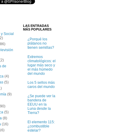
LAS ENTRADAS
MÁS POPULARES
 y Social
2)
¿Porqué los
plátanos no
(86)
tienen semillas?
elevisión
Extremos
(2)
climatológicos: el
lugar más seco y
s de
el más húmedo
del mundo
ica
(4)
tas
(5)
Los 5 sellos más
caros del mundo
1)
omía
(9)
¿Se puede ver la
bandera de
EEUU en la
(90)
Luna desde la
ica
(5)
Tierra?
ía
(8)
El elemento 115:
a
(16)
¿combustible
16)
estelar?