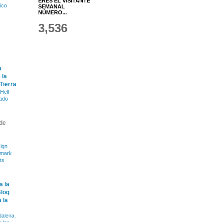
ERES EL VISITANTE
fico
SEMANAL
NÚMERO...
3,536
a
 la
 Tierra
Hell
ado
de
ign
dmark
ts
a la
Blog
 la
alena,