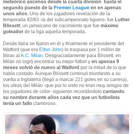
meteórico ascenso desde la cuarta división hasta el
segundo puesto de la
Premier League
en en apenas
unos años
. Uno de los jugadores revelación de la
temporada 82/83 -la del subcampeonato liguero- fue
Luther
Blissett
, un jamaicano de nacimiento que fue
máximo
goleador
de la liga aquella temporada.
Desde Italia se fijaron en él y finalmente el presidente del
Watford (que era
Elton John
) lo traspasa por 1 millón de
libras al
A.C. Milan
. Desgraciadamente para Blissett, en
Milán no logró encontrar su mejor fútbol y
en apenas 9
meses volvió de nuevo al Watford
por la mitad de lo que
había costado. Aunque Blissett continuó triunfando a su
vuelta a Inglaterra (llegó a marcar 221 goles en su carrera),
los ultras del Milán -que por lo visto no eran muy amigos de
los jugadores de color- siguieron recordándolo
cantando
su nombre durante años cada vez que un futbolista
tenía un fallo
clamoroso.