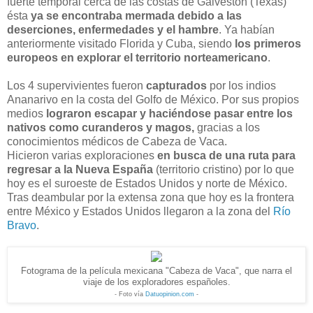
fuerte temporal cerca de las costas de Galveston (Texas)
ésta
ya se encontraba mermada debido a las
deserciones, enfermedades y el hambre
. Ya habían
anteriormente visitado Florida y Cuba, siendo
los primeros
europeos en explorar el territorio norteamericano
.
Los 4 supervivientes fueron
capturados
por los indios
Ananarivo en la costa del Golfo de México. Por sus propios
medios
lograron escapar y haciéndose pasar entre los
nativos como curanderos y magos,
gracias a los
conocimientos médicos de Cabeza de Vaca.
Hicieron varias exploraciones
en busca de una ruta para
regresar a la Nueva España
(territorio cristino) por lo que
hoy es el suroeste de Estados Unidos y norte de México.
Tras deambular por la extensa zona que hoy es la frontera
entre México y Estados Unidos llegaron a la zona del
Río
Bravo
.
Fotograma de la película mexicana "Cabeza de Vaca", que narra el
viaje de los exploradores españoles.
- Foto vía
Datuopinion.com
-