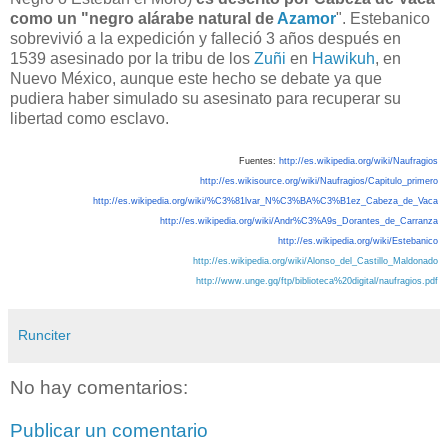
como un "negro alárabe natural de
Azamor
". Estebanico
sobrevivió a la expedición y falleció 3 años después en
1539 asesinado por la tribu de los
Zuñi
en
Hawikuh
, en
Nuevo México, aunque este hecho se debate ya que
pudiera haber simulado su asesinato para recuperar su
libertad como esclavo.
Fuentes:
http://es.wikipedia.org/wiki/
Naufragios
http://es.wikisource.org/wiki/
Naufragios
/Capitulo_primero
http://es.wikipedia.org/wiki/%
C3%81lvar_N%C3%BA%C3%B1ez_
Cabeza_de_Vaca
http://es.wikipedia.org/wiki/
Andr%C3%A9s_Dorantes_de_
Carranza
http://es.wikipedia.org/wiki/
Estebanico
http://es.wikipedia.org/wiki/Alonso_del_Castillo_Maldonado
http://www.unge.gq/ftp/biblioteca%20digital/naufragios.pdf
Runciter
No hay comentarios:
Publicar un comentario