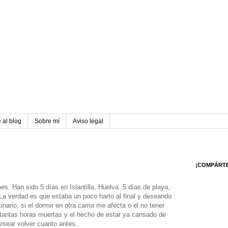
 al blog
Sobre mí
Aviso legal
¡COMPÁRT
s. Han sido 5 días en Islantilla, Huelva. 5 días de playa,
La verdad es que estaba un poco harto al final y deseando
inario, si el dormir en otra cama me afecta o el no tener
tantas horas muertas y el hecho de estar ya cansado de
esear volver cuanto antes.