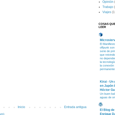
Opinión
Trabajo
Viajes
(1
COSAS QU
LEER
Microsier
El Manifiest
offpunk son
serie de pri
que reivindi
no depende
la tecnologí
la conexión
permanente
Kirai - Un
en Japón 
Héctor Ga
Un buen ba
aguas de o
Inicio
Entrada antigua
El Blog de
Enrique D
om)