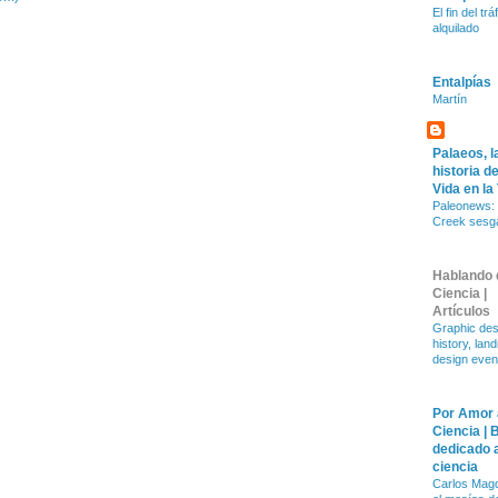
El fin del trá
alquilado
Entalpías
Martín
Palaeos, l
historia de
Vida en la
Paleonews: 
Creek sesg
Hablando 
Ciencia |
Artículos
Graphic des
history, lan
design even
Por Amor 
Ciencia | 
dedicado a
ciencia
Carlos Magd