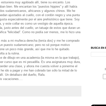
estuviera muy agobiado allí, tiene su encanto. Los
ban bien. Me encantan los “puestos hippies” y allí había
dos sudamericanos, africanos y algunos chinos. Me he
edan ajustados al cuello, con el cordón negro y una punta
usta especialmente por el aire prehistórico que tiene. Soy
a, y este collar es como un vestigio de aquella época.
, justo antes del cuello, un tatuaje de estos que duran un
fica “felicidad”. Como no podía ser menos, me lo hizo una
a más a mi muñeca derecha (tenía dos) y me he comprado
 un puesto sudamericano; pero no sé porque motivo
BUSCA EN 
ene un poco más grande, así que me lo he quitado.
ta a la rutina.
e de dibujo en una academia (la misma en la que trabajo),
imer curso que es mi pesadilla. Es una asignatura muy dura,
e perder una clase, y ahora me cuesta volver a ponerme el
R
y he ido a pagar y me han cobrado tan sólo la mitad de lo
allí. Un detallazo del dueño, Rafa.
nis vacaciones….