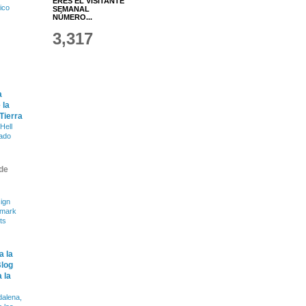
ERES EL VISITANTE
fico
SEMANAL
NÚMERO...
3,317
a
 la
 Tierra
Hell
ado
de
ign
dmark
ts
a la
Blog
 la
alena,