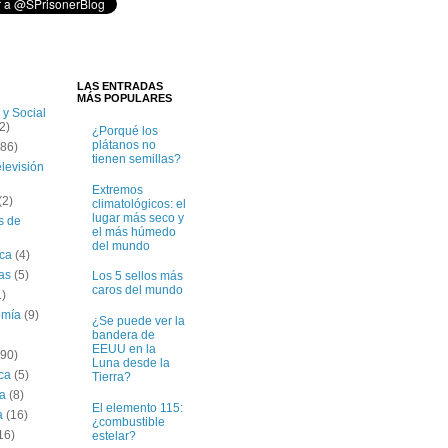
LAS ENTRADAS
MÁS POPULARES
 y Social
2)
¿Porqué los
plátanos no
(86)
tienen semillas?
elevisión
Extremos
(2)
climatológicos: el
lugar más seco y
s de
el más húmedo
del mundo
ica
(4)
tas
(5)
Los 5 sellos más
caros del mundo
1)
omía
(9)
¿Se puede ver la
bandera de
EEUU en la
(90)
Luna desde la
ica
(5)
Tierra?
ía
(8)
El elemento 115:
a
(16)
¿combustible
16)
estelar?