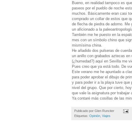
Bueno, en realidad tampoco es que 
paseos por el pueblo de noche esta
muchos. Básicamente eran casi to
comprado un collar de estos que qu
de flecha de piedra de adorno. Me g
un aficionado a la paleoantropologí
También me he puesto en la espalda
mes con un símbolo chino que signi
mismísima china.
He añadido dos pulseras de cuerd
un anillo con grabados aztecas en
(¿humedad?) aquí en Sevilla me vi
Pues creo que ya está todo. De vuel
Este verano me he apuntado a clas
para poder aprobar el dibujo de pr
y para poder ir a la playa tuve qu
nivel del grupo. Que por cierto, ho
que vale la asignatura por trabajar 
Ya contaré más cosillas de las mi
Publicado por
Glen Runciter
Etiquetas:
Opinión
,
Viajes