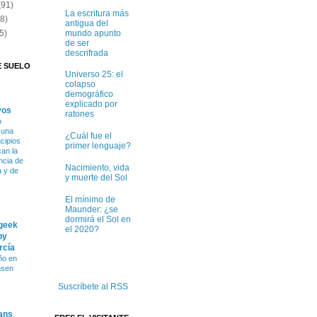
(91)
La escritura más
(8)
antigua del
mundo apunto
5)
de ser
descrifrada
E SUELO
Universo 25: el
colapso
demográfico
explicado por
vos
ratones
o
 una
¿Cuál fue el
ncipios
primer lenguaje?
can la
ncia de
Nacimiento, vida
a y de
y muerte del Sol
El mínimo de
Maunder: ¿se
dormirá el Sol en
 geek
el 2020?
by
rcía
ño en
nsen
Suscríbete al RSS
ans