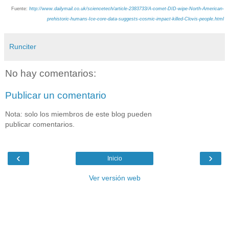
Fuente:
http://www.dailymail.co.uk/sciencetech/article-2383733/A-comet-DID-wipe-North-American-
prehistoric-humans-Ice-core-data-suggests-cosmic-impact-killed-Clovis-people.html
Runciter
No hay comentarios:
Publicar un comentario
Nota: solo los miembros de este blog pueden
publicar comentarios.
‹
›
Inicio
Ver versión web