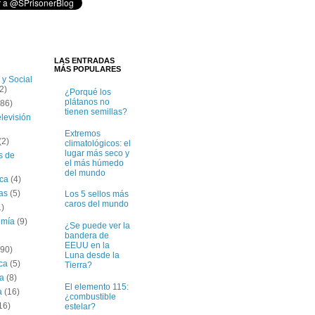
LAS ENTRADAS
MÁS POPULARES
 y Social
2)
¿Porqué los
plátanos no
(86)
tienen semillas?
elevisión
Extremos
(2)
climatológicos: el
lugar más seco y
s de
el más húmedo
del mundo
ica
(4)
tas
(5)
Los 5 sellos más
caros del mundo
1)
omía
(9)
¿Se puede ver la
bandera de
EEUU en la
(90)
Luna desde la
ica
(5)
Tierra?
ía
(8)
El elemento 115:
a
(16)
¿combustible
16)
estelar?