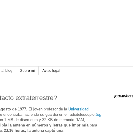
 al blog
Sobre mí
Aviso legal
acto extraterrestre?
¡COMPÁRT
agosto de 1977
. El joven profesor de la
Universidad
e encontraba haciendo su guardia en el radiotelescopio
Big
n 1 MB de disco duro y 32 KB de memoria RAM,
ibía la antena en números y letras que imprimía
para
as 23:16 horas, la antena captó una