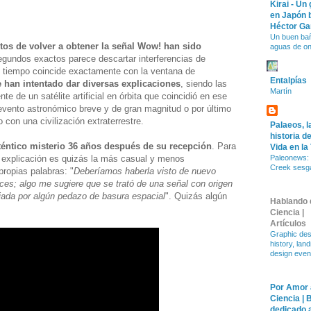
Kirai - Un
en Japón 
Héctor Ga
Un buen ba
ntos de volver a obtener la señal Wow! han sido
aguas de o
egundos exactos parece descartar interferencias de
 el tiempo coincide exactamente con la ventana de
Entalpías
 han intentado dar diversas explicaciones
, siendo las
Martín
e de un satélite artificial en órbita que coincidió en ese
vento astronómico breve y de gran magnitud o por último
 con una civilización extraterrestre.
Palaeos, l
historia de
téntico misterio 36 años después de su recepción
. Para
Vida en la
a explicación es quizás la más casual y menos
Paleonews: 
Creek sesg
ropias palabras: "
Deberíamos haberla visto de nuevo
s; algo me sugiere que se trató de una señal con origen
ejada por algún pedazo de basura espacial
". Quizás algún
Hablando 
Ciencia |
Artículos
Graphic des
history, lan
design even
Por Amor 
Ciencia | 
dedicado a