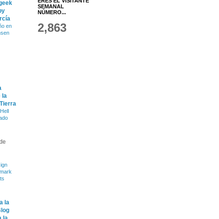
ERES EL VISITANTE
 geek
SEMANAL
by
NÚMERO...
rcía
2,863
ño en
nsen
a
 la
 Tierra
Hell
ado
de
ign
dmark
ts
a la
Blog
 la