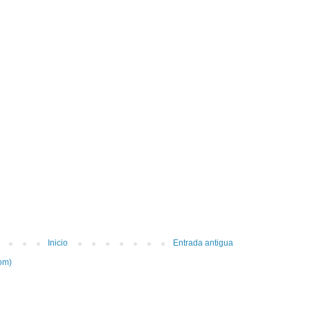
Inicio
Entrada antigua
om)