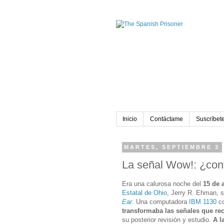
Inicio
Contáctame
Suscríbete
MARTES, SEPTIEMBRE 3
La señal Wow!: ¿cont
Era una calurosa noche del
15 de 
Estatal de Ohio
, Jerry R. Ehman, s
Ear
. Una computadora
IBM 1130
co
transformaba las señales que rec
su posterior revisión y estudio.
A l