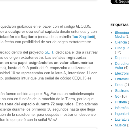
ETIQUETAS
 quedaron grabados en el papel con el código 6EQUJ5.
or a cualquier otra señal captada
desde entonces y con
Blogging
telación de Sagitario
(cerca de la estrella
Tau Sagittarii
),
Media
(1
la fecha con posibilidad de ser de origen extraterrestre.
Ciencia
Cine y T
arcado dentro del proyecto
SETI
, dedicaba el día a rastrear
(12)
as de origen extraterrestre. Las señales
registradas
Deporte
an en una papel asignándoles un valor alfanumérico
Derecho
a), hasta el 9. A partir del 9, empezaba a utilizarse el
Autor
(4)
nsidad 10 se representaba con la letra A, intensidad 11 con
Electrón
nto, podemos intuir que una señal de código 6EQUJ5 es
Entrevis
fútbol
(2
Gastron
ón fueron debido a que el
Big Ear
era un radiotelescopio
Go
(10)
 apunta en función de la rotación de la Tierra, por lo que
Historia
ma zona del espacio durante 72 segundos
. Esto además
Informát
reciente durante los primeros 36 segundos hasta que llega
Ingenier
ción de la radiofuente, para después mostrar un descenso
fue lo que pasó con la señal Wow!.
Literatur
Música
(