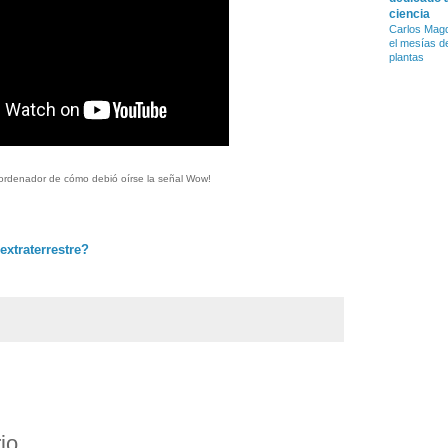
ciencia
Carlos Magd
el mesías d
plantas
 ordenador de cómo debió oírse la señal Wow!
extraterrestre?
io