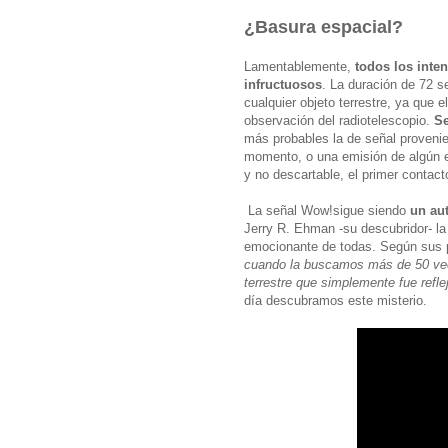
¿Basura espacial?
Lamentablemente,
todos los inte
infructuosos
. La duración de 72 s
cualquier objeto terrestre, ya que
observación del radiotelescopio.
Se
más probables la de señal provenient
momento, o una emisión de algún e
y no descartable, el primer contacto
La señal Wow!sigue siendo
un au
Jerry R. Ehman -su descubridor- l
emocionante de todas. Según sus p
cuando la buscamos más de 50 vece
terrestre que simplemente fue refl
día descubramos este misterio.