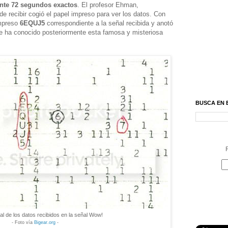
ante 72 segundos exactos
. El profesor Ehman,
e recibir cogió el papel impreso para ver los datos. Con
impreso
6EQUJ5
correspondiente a la señal recibida y anotó
e ha conocido posteriormente esta famosa y misteriosa
BUSCA EN 
R
nal de los datos recibidos en la señal Wow!
- Foto vía
Bigear.org
-