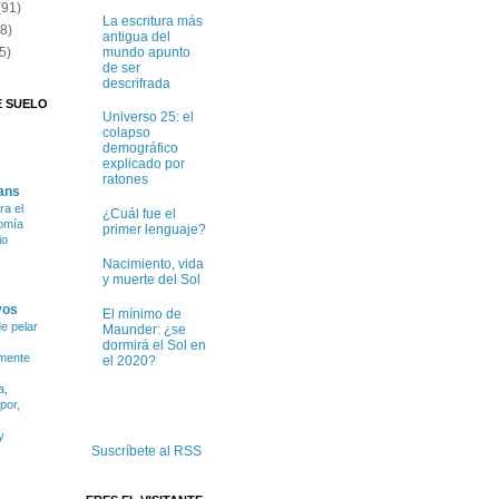
(91)
La escritura más
(8)
antigua del
mundo apunto
5)
de ser
descrifrada
E SUELO
Universo 25: el
colapso
demográfico
explicado por
ratones
ans
ra el
¿Cuál fue el
tomía
primer lenguaje?
io
Nacimiento, vida
y muerte del Sol
vos
El mínimo de
e pelar
Maunder: ¿se
dormirá el Sol en
amente
el 2020?
a,
por,
y
Suscríbete al RSS