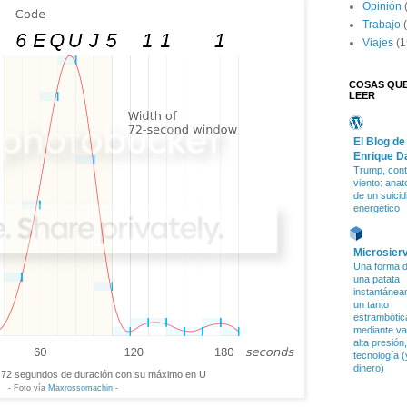
Opinión
Trabajo
Viajes
(1
COSAS QU
LEER
El Blog de
Enrique D
Trump, cont
viento: ana
de un suicid
energético
Microsier
Una forma d
una patata
instantáne
un tanto
estrambótic
mediante va
alta presión,
tecnología (
dinero)
 72 segundos de duración con su máximo en U
- Foto vía
Maxrossomachin
-