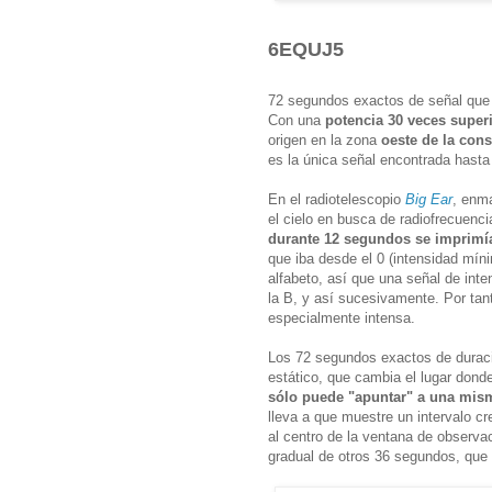
6EQUJ5
72 segundos exactos de señal que
Con una
potencia 30 veces superi
origen en la zona
oeste de la cons
es la única señal encontrada hasta 
En el radiotelescopio
Big Ear
, enm
el cielo en busca de radiofrecuenci
durante 12 segundos se imprimí
que iba desde el 0 (intensidad mínim
alfabeto, así que una señal de inte
la B, y así sucesivamente. Por ta
especialmente intensa.
Los 72 segundos exactos de duraci
estático, que cambia el lugar donde
sólo puede "apuntar" a una mis
lleva a que muestre un intervalo c
al centro de la ventana de observa
gradual de otros 36 segundos, que 