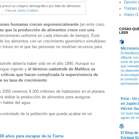
Opinión
a prevé un colapso demográfico por falta de alimentos
Trabajo
- Foto por
James Cridland
-
Viajes
(1
ciones humanas crecen exponencialmente
(en este caso
COSAS QU
as que la producción de alimentos crece con una
LEER
 incremento uniforme en cada intervalo de tiempo). Este
de los alimentos con un crecimiento geométrico simultáneo
 futuro en el que las personas no tendrían recursos para
Microsier
El Manifiest
offpunk son
serie de pri
ástrofe debería haber sido en el año 1880. Aunque su
que reivindi
 sigue vigente y
el término
catástrofe de Malthus
se
no depende
es críticas que hacen complicada la supervivencia de
la tecnologí
la conexión
e su tasa de crecimiento
.
permanente
 2050 seremos 9.200 millones de habitantes en el planeta
rá doblar la producción de alimentos para asegurar
Kirai - Un
n hablar del agua.
en Japón 
Héctor Ga
controlado de la población que pueda acabar en un
Un buen ba
aguas de o
El Blog de
00 años para escapar de la Tierra
Enrique D