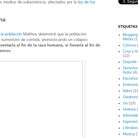
os medios de subsistencia, afectados por la
ley de los
ana
ETIQUETAS
 la población
Malthus determinó que la población
Blogging
Media
(1
 suministro de comida, pronosticando un colapso
sentaría el fin de la raza humana, si llevaría al fin de
Ciencia
ocemos
.
Cine y T
(12)
Deporte
Derecho
Autor
(4)
Electrón
Entrevis
fútbol
(2
Gastron
Go
(10)
Historia
Informát
Ingenier
Literatur
Música
(