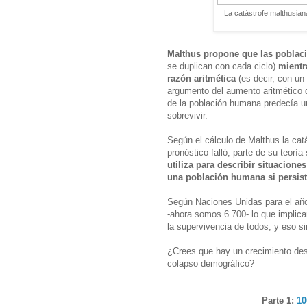
La catástrofe malthusian
Malthus propone que las pobla
se duplican con cada ciclo)
mientr
razón aritmética
(es decir, con un
argumento del aumento aritmético 
de la población humana predecía un
sobrevivir.
Según el cálculo de Malthus la cat
pronóstico falló, parte de su teoría
utiliza para describir situacion
una población humana si persist
Según Naciones Unidas para el año
-ahora somos 6.700- lo que implica
la supervivencia de todos, y eso si
¿Crees que hay un crecimiento des
colapso demográfico?
Parte 1:
10