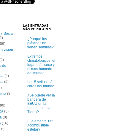
LAS ENTRADAS
MÁS POPULARES
 y Social
2)
¿Porqué los
plátanos no
(86)
tienen semillas?
elevisión
Extremos
(2)
climatológicos: el
lugar más seco y
s de
el más húmedo
del mundo
ica
(4)
tas
(5)
Los 5 sellos más
caros del mundo
1)
omía
(9)
¿Se puede ver la
bandera de
EEUU en la
(90)
Luna desde la
ica
(5)
Tierra?
ía
(8)
El elemento 115:
a
(16)
¿combustible
16)
estelar?