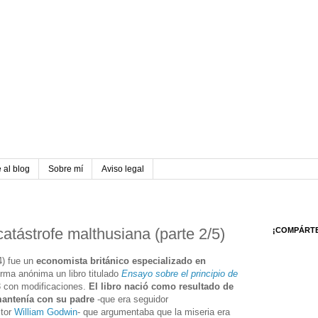
 al blog
Sobre mí
Aviso legal
catástrofe malthusiana (parte 2/5)
¡COMPÁRT
) fue un
economista británico especializado en
orma anónima un libro titulado
Ensayo sobre el principio de
3 con modificaciones.
El libro nació como resultado de
mantenía con su padre
-que era seguidor
itor
William Godwin
- que argumentaba que la miseria era