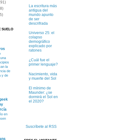
(91)
La escritura más
(8)
antigua del
mundo apunto
5)
de ser
descrifrada
E SUELO
Universo 25: el
colapso
demográfico
explicado por
vos
ratones
o
 una
¿Cuál fue el
ncipios
primer lenguaje?
can la
ncia de
Nacimiento, vida
a y de
y muerte del Sol
El mínimo de
Maunder: ¿se
dormirá el Sol en
 geek
el 2020?
by
rcía
ño en
nsen
Suscríbete al RSS
ans