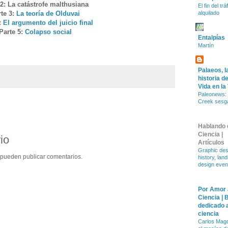
 2: La catástrofe malthusiana
El fin del trá
rte 3:
La teoría de Olduvai
alquilado
:
El argumento del juicio final
Parte 5:
Colapso social
Entalpías
Martín
Palaeos, l
historia de
Vida en la
Paleonews: 
Creek sesg
Hablando 
Ciencia |
io
Artículos
Graphic des
 pueden publicar comentarios.
history, lan
design even
Por Amor 
Ciencia | 
dedicado a
ciencia
Carlos Magd