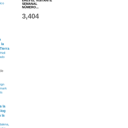
ERES EL VISITANTE
fico
SEMANAL
NÚMERO...
3,404
a
 la
 Tierra
Hell
ado
de
ign
dmark
ts
a la
Blog
 la
alena,