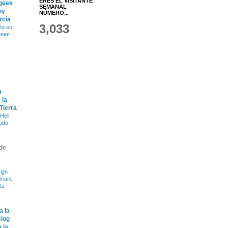
ERES EL VISITANTE
 geek
SEMANAL
by
NÚMERO...
rcía
3,033
ño en
nsen
a
 la
 Tierra
Hell
ado
de
ign
dmark
ts
a la
Blog
 la