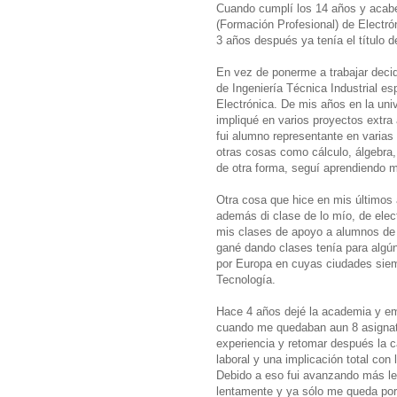
Cuando cumplí los 14 años y acabé
(Formación Profesional) de Electr
3 años después ya tenía el título d
En vez de ponerme a trabajar deci
de Ingeniería Técnica Industrial es
Electrónica. De mis años en la uni
impliqué en varios proyectos extra
fui alumno representante en vari
otras cosas como cálculo, álgebra
de otra forma, seguí aprendiendo 
Otra cosa que hice en mis últimos
además di clase de lo mío, de elect
mis clases de apoyo a alumnos de p
gané dando clases tenía para algú
por Europa en cuyas ciudades siem
Tecnología.
Hace 4 años dejé la academia y em
cuando me quedaban aun 8 asignatu
experiencia y retomar después la ca
laboral y una implicación total con
Debido a eso fui avanzando más len
lentamente y ya sólo me queda por f