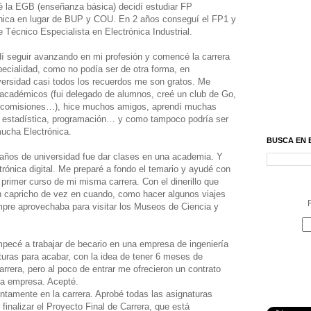
 la EGB (enseñanza básica) decidí estudiar FP
ónica en lugar de BUP y COU. En 2 años conseguí el FP1 y
e Técnico Especialista en Electrónica Industrial.
dí seguir avanzando en mi profesión y comencé la carrera
pecialidad, como no podía ser de otra forma, en
versidad casi todos los recuerdos me son gratos. Me
 académicos (fui delegado de alumnos, creé un club de Go,
as comisiones…), hice muchos amigos, aprendí muchas
, estadística, programación… y como tampoco podría ser
mucha Electrónica.
BUSCA EN 
 años de universidad fue dar clases en una academia. Y
rónica digital. Me preparé a fondo el temario y ayudé con
rimer curso de mi misma carrera. Con el dinerillo que
n capricho de vez en cuando, como hacer algunos viajes
R
pre aprovechaba para visitar los Museos de Ciencia y
pecé a trabajar de becario en una empresa de ingeniería
ras para acabar, con la idea de tener 6 meses de
rrera, pero al poco de entrar me ofrecieron un contrato
 la empresa. Acepté.
tamente en la carrera. Aprobé todas las asignaturas
inalizar el Proyecto Final de Carrera, que está