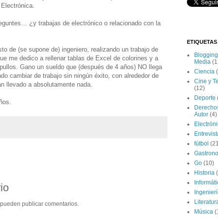
 Electrónica.
reguntes… ¿y trabajas de electrónico o relacionado con la
ETIQUETAS
sto de (se supone de) ingeniero, realizando un trabajo de
Blogging
 que me dedico a rellenar tablas de Excel de colorines y a
Media
(1
apullos. Gano un sueldo que (después de 4 años) NO llega
Ciencia
ndo cambiar de trabajo sin ningún éxito, con alrededor de
Cine y T
an llevado a absolutamente nada.
(12)
Deporte
ños.
Derecho
Autor
(4)
Electrón
Entrevis
fútbol
(2
Gastron
Go
(10)
Historia
Informát
io
Ingenier
Literatur
 pueden publicar comentarios.
Música
(