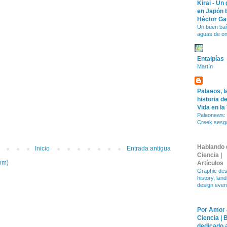
Kirai - Un
en Japón 
Héctor Ga
Un buen ba
aguas de o
Entalpías
Martín
Palaeos, l
historia de
Vida en la
Paleonews: 
Creek sesg
Hablando 
Inicio
Entrada antigua
Ciencia |
om)
Artículos
Graphic des
history, lan
design even
Por Amor 
Ciencia | 
dedicado a