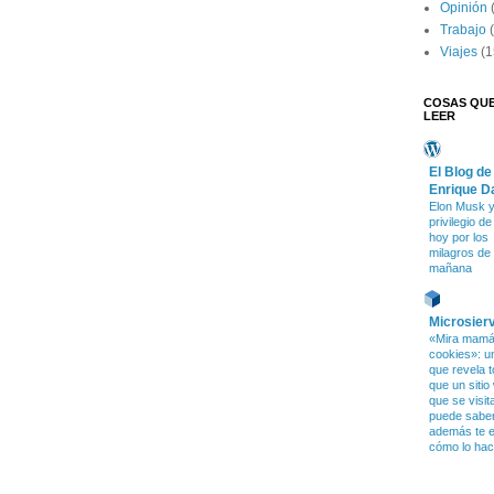
Opinión
Trabajo
Viajes
(1
COSAS QU
LEER
El Blog de
Enrique D
Elon Musk y
privilegio d
hoy por los
milagros de
mañana
Microsier
«Mira mamá,
cookies»: u
que revela t
que un sitio
que se visit
puede saber 
además te e
cómo lo ha