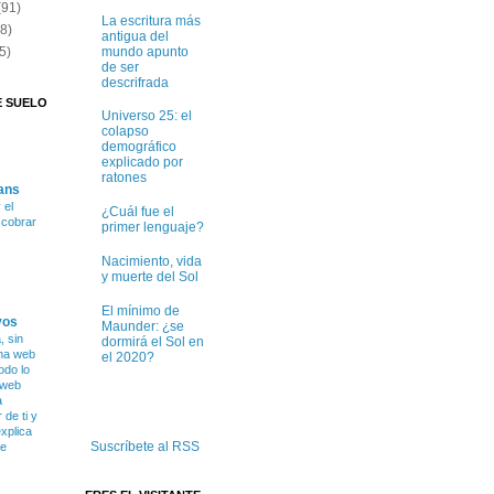
(91)
La escritura más
(8)
antigua del
mundo apunto
5)
de ser
descrifrada
E SUELO
Universo 25: el
colapso
demográfico
explicado por
ratones
ans
 el
¿Cuál fue el
e cobrar
primer lenguaje?
Nacimiento, vida
y muerte del Sol
El mínimo de
vos
Maunder: ¿se
 sin
dormirá el Sol en
na web
el 2020?
odo lo
 web
a
de ti y
xplica
Suscríbete al RSS
ce