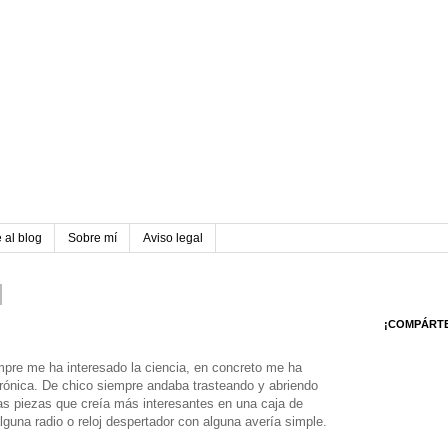
 al blog
Sobre mí
Aviso legal
¡COMPÁRT
pre me ha interesado la ciencia, en concreto me ha
rónica. De chico siempre andaba trasteando y abriendo
as piezas que creía más interesantes en una caja de
lguna radio o reloj despertador con alguna avería simple.