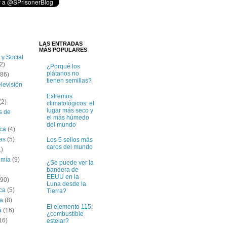
LAS ENTRADAS
MÁS POPULARES
 y Social
2)
¿Porqué los
plátanos no
(86)
tienen semillas?
elevisión
Extremos
(2)
climatológicos: el
lugar más seco y
s de
el más húmedo
del mundo
ica
(4)
tas
(5)
Los 5 sellos más
caros del mundo
1)
omía
(9)
¿Se puede ver la
bandera de
EEUU en la
(90)
Luna desde la
ica
(5)
Tierra?
ía
(8)
El elemento 115:
a
(16)
¿combustible
16)
estelar?