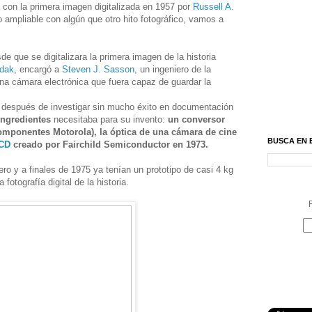
ba con la primera imagen digitalizada en 1957 por
Russell A.
o ampliable con algún que otro hito fotográfico, vamos a
e que se digitalizara la primera imagen de la historia
dak
, encargó a
Steven J. Sasson
, un ingeniero de la
na cámara electrónica que fuera capaz de guardar la
 después de investigar sin mucho éxito en documentación
ngredientes
necesitaba para su invento:
un conversor
componentes Motorola), la óptica de una cámara de cine
BUSCA EN 
CD
creado por Fairchild Semiconductor en 1973.
o y a finales de 1975 ya tenían un prototipo de casi 4 kg
fotografía digital de la historia.
R