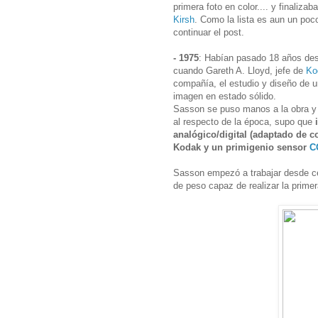
primera foto en color.... y finaliza
Kirsh
. Como la lista es aun un poc
continuar el post.
- 1975
: Habían pasado 18 años desd
cuando Gareth A. Lloyd, jefe de
Ko
compañía, el estudio y diseño de u
imagen en estado sólido.
Sasson se puso manos a la obra y
al respecto de la época, supo que
i
analógico/digital (adaptado de 
Kodak y un primigenio sensor
C
Sasson empezó a trabajar desde cer
de peso capaz de realizar la primera 