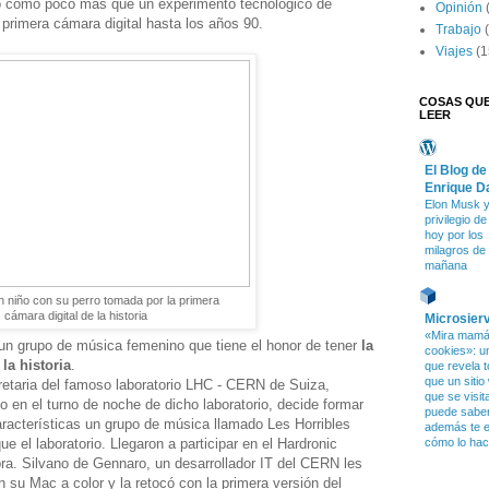
dó como poco más que un experimento tecnológico de
Opinión
primera cámara digital hasta los años 90.
Trabajo
Viajes
(1
COSAS QU
LEER
El Blog de
Enrique D
Elon Musk y
privilegio d
hoy por los
milagros de
mañana
 niño con su perro tomada por la primera
cámara digital de la historia
Microsier
«Mira mamá,
un grupo de música femenino que tiene el honor de tener
la
cookies»: u
la historia
.
que revela t
que un sitio
taria del famoso laboratorio LHC - CERN de Suiza,
que se visit
co en el turno de noche de dicho laboratorio, decide formar
puede saber 
características un grupo de música llamado Les Horribles
además te e
ue el laboratorio. Llegaron a participar en el Hardronic
cómo lo ha
ra. Silvano de Gennaro, un desarrollador IT del CERN les
 su Mac a color y la retocó con la primera versión del