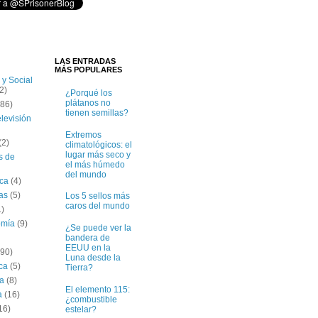
LAS ENTRADAS
MÁS POPULARES
 y Social
2)
¿Porqué los
plátanos no
(86)
tienen semillas?
elevisión
Extremos
(2)
climatológicos: el
lugar más seco y
s de
el más húmedo
del mundo
ica
(4)
tas
(5)
Los 5 sellos más
caros del mundo
1)
omía
(9)
¿Se puede ver la
bandera de
EEUU en la
(90)
Luna desde la
ica
(5)
Tierra?
ía
(8)
El elemento 115:
a
(16)
¿combustible
16)
estelar?