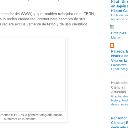
Kirai - Un
en Japón 
Héctor Ga
l creador del WWW) y que también trabajaba en el CERN,
Un buen ba
 a la recién creada red Internet para asombro de sus
aguas de o
a red era exclusivamente de texto y de uso científico
Entalpías
Martín
Palaeos, l
historia de
Vida en la
Paleonews: 
Creek sesg
Hablando 
Ciencia |
Artículos
Graphic des
history, lan
design even
rnettes (LHC) es la primera fotografía subida
Por Amor 
a Internet en la historia
Ciencia | 
dedicado a