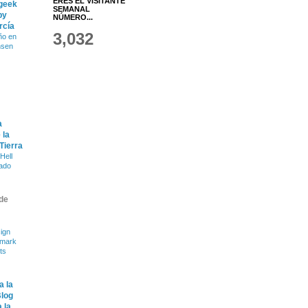
ERES EL VISITANTE
 geek
SEMANAL
by
NÚMERO...
rcía
3,032
ño en
nsen
a
 la
 Tierra
Hell
ado
de
ign
dmark
ts
a la
Blog
 la