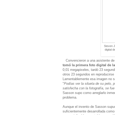
Steven J
digital 
Convencieron a una asistente de 
tomó la primera foto digital de la
0,01 megapixeles, tardó 23 segund
otros 23 segundos en reproducirse e
Lamentablemente esa imagen no se
"
Podías ver la silueta de su pelo, p
satisfecha con la fotografía, se fu
Sasson supo como arreglarlo inmedi
problema.
Aunque el invento de Sasson supuso
suficientemente desarrollada como 