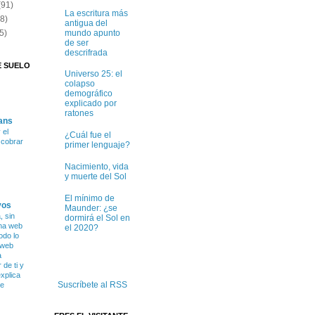
(91)
La escritura más
(8)
antigua del
mundo apunto
5)
de ser
descrifrada
E SUELO
Universo 25: el
colapso
demográfico
explicado por
ratones
ans
 el
¿Cuál fue el
e cobrar
primer lenguaje?
Nacimiento, vida
y muerte del Sol
El mínimo de
vos
Maunder: ¿se
 sin
dormirá el Sol en
na web
el 2020?
odo lo
 web
a
de ti y
xplica
Suscríbete al RSS
ce