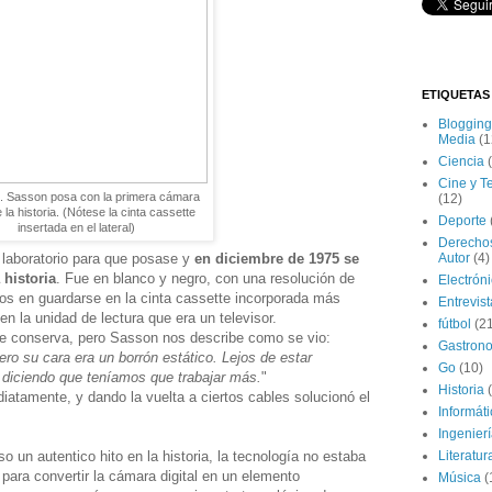
ETIQUETAS
Blogging
Media
(1
Ciencia
Cine y T
. Sasson posa con la primera cámara
(12)
de la historia. (Nótese la cinta cassette
Deporte
insertada en el lateral)
Derecho
laboratorio para que posase y
en diciembre de 1975 se
Autor
(4)
 historia
. Fue en blanco y negro, con una resolución de
Electrón
os en guardarse en la cinta cassette incorporada más
Entrevis
n la unidad de lectura que era un televisor.
fútbol
(2
 conserva, pero Sasson nos describe como se vio:
Gastron
ero su cara era un borrón estático. Lejos de estar
Go
(10)
e diciendo que teníamos que trabajar más.
"
Historia
atamente, y dando la vuelta a ciertos cables solucionó el
Informát
Ingenier
 un autentico hito en la historia, la tecnología no estaba
Literatur
para convertir la cámara digital en un elemento
Música
(