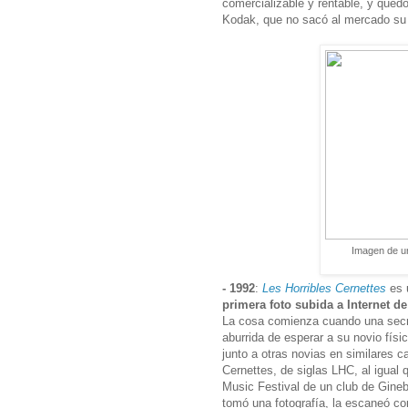
comercializable y rentable, y que
Kodak, que no sacó al mercado su 
Imagen de un
- 1992
:
Les Horribles Cernettes
es 
primera foto subida a Internet de 
La cosa comienza cuando una secre
aburrida de esperar a su novio físi
junto a otras novias en similares 
Cernettes, de siglas LHC, al igual q
Music Festival de un club de Gineb
tomó una fotografía, la escaneó con